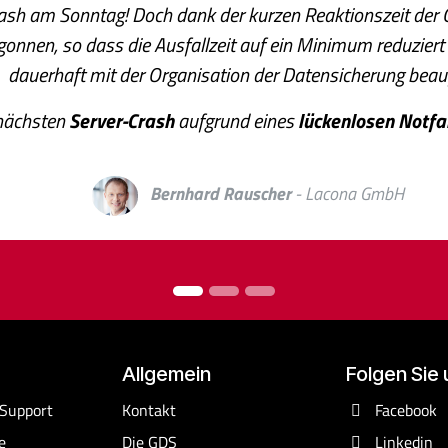
rash am Sonntag! Doch dank der kurzen Reaktionszeit der
onnen, so dass die Ausfallzeit auf ein Minimum reduziert
dauerhaft mit der Organisation der Datensicherung beauf
n nächsten
Server-Crash
aufgrund eines
lückenlosen Notfa
Bernhard Rauscher
- Lacona GmbH
Allgemein
Folgen Sie 
 Support
Kontakt
Facebook
e
Die GDS
Linkedin