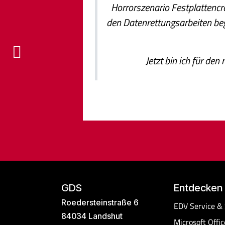
Horrorszenario Festplattenc
den Datenrettungsarbeiten beg
Zurück
Jetzt bin ich für de
GDS
Entdecken
Roedersteinstraße 6
EDV Service &
84034 Landshut
Microsoft Offic